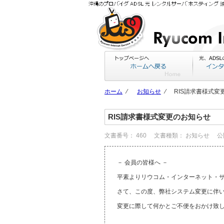
ホーム
⁄
お知らせ
⁄
RIS請求書様式変
RIS請求書様式変更のお知らせ
文書番号：
460
文書種類：
お知らせ
公
－ 会員の皆様へ －
平素よりリウコム・インターネット・
さて、この度、弊社システム変更に伴い
変更に際して何かとご不便をおかけ致