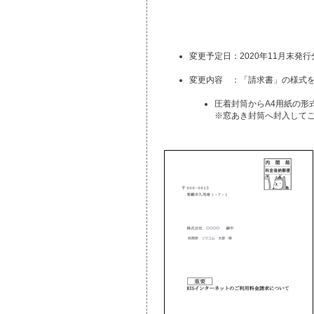
変更予定日：2020年11月末発
変更内容 ：「請求書」の様式
圧着封筒からA4用紙の形
※窓あき封筒へ封入して