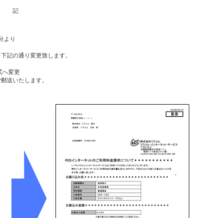
記
行分より
を下記の通り変更致します。
式へ変更
ご郵送いたします。